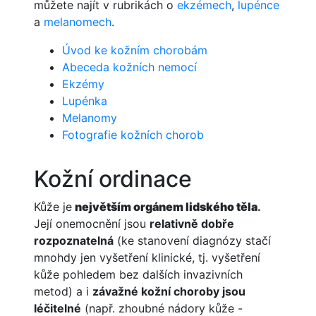
můžete najít v rubrikách o
ekzémech
,
lupénce
a
melanomech
.
Úvod ke kožním chorobám
Abeceda kožních nemocí
Ekzémy
Lupénka
Melanomy
Fotografie kožních chorob
Kožní ordinace
Kůže je
největším orgánem lidského těla
.
Její onemocnění jsou
relativně dobře
rozpoznatelná
(ke stanovení diagnózy stačí
mnohdy jen vyšetření klinické, tj. vyšetření
kůže pohledem bez dalších invazivních
metod) a i
závažné kožní choroby jsou
léčitelné
(např. zhoubné nádory kůže -